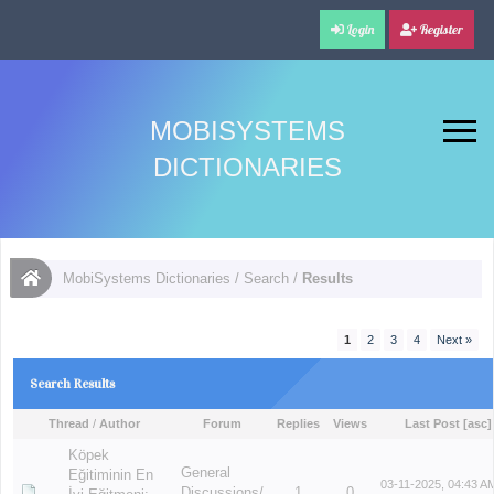
Login
Register
MOBISYSTEMS
DICTIONARIES
MobiSystems Dictionaries
/
Search
/
Results
1
2
3
4
Next »
Search Results
Thread
/
Author
Forum
Replies
Views
Last Post
[
asc
]
Köpek
General
Eğitiminin En
03-11-2025, 04:43 A
Discussions/
1
0