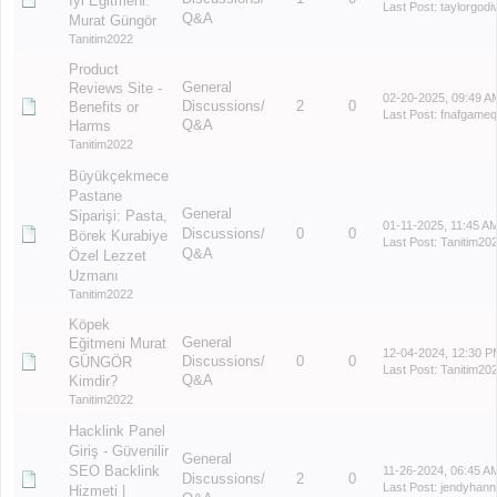
İyi Eğitmeni:
Last Post
:
taylorgodi
Q&A
Murat Güngör
Tanitim2022
Product
General
Reviews Site -
02-20-2025, 09:49 A
Discussions/
2
0
Benefits or
Last Post
:
fnafgame
Q&A
Harms
Tanitim2022
Büyükçekmece
Pastane
General
Siparişi: Pasta,
01-11-2025, 11:45 A
Discussions/
0
0
Börek Kurabiye
Last Post
:
Tanitim20
Q&A
Özel Lezzet
Uzmanı
Tanitim2022
Köpek
General
Eğitmeni Murat
12-04-2024, 12:30 P
Discussions/
0
0
GÜNGÖR
Last Post
:
Tanitim20
Q&A
Kimdir?
Tanitim2022
Hacklink Panel
Giriş - Güvenilir
General
SEO Backlink
11-26-2024, 06:45 A
Discussions/
2
0
Last Post
:
jendyhann
Hizmeti |