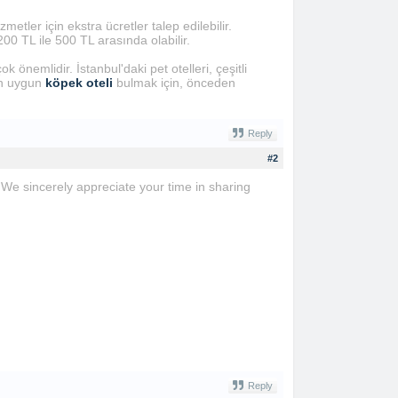
etler için ekstra ücretler talep edilebilir.
00 TL ile 500 TL arasında olabilir.
önemlidir. İstanbul'daki pet otelleri, çeşitli
 en uygun
köpek oteli
bulmak için, önceden
Reply
#2
! We sincerely appreciate your time in sharing
Reply