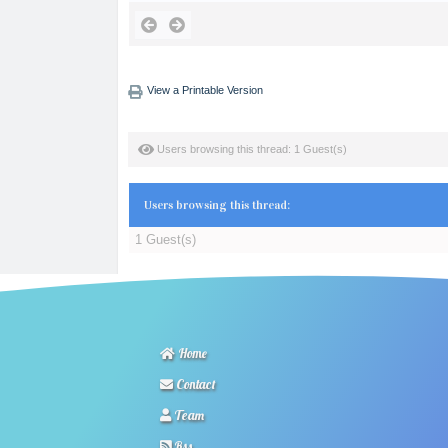
View a Printable Version
Users browsing this thread: 1 Guest(s)
Users browsing this thread:
1 Guest(s)
Home
Contact
Team
Rss