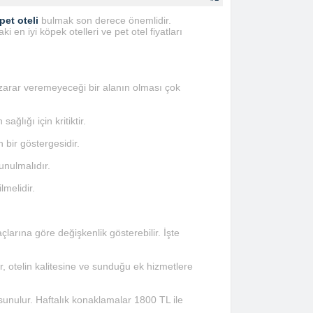
pet oteli
bulmak son derece önemlidir.
i en iyi köpek otelleri ve pet otel fiyatları
 zarar veremeyeceği bir alanın olması çok
ğlığı için kritiktir.
 bir göstergesidir.
unulmalıdır.
lmelidir.
larına göre değişkenlik gösterebilir. İşte
, otelin kalitesine ve sunduğu ek hizmetlere
 sunulur. Haftalık konaklamalar 1800 TL ile