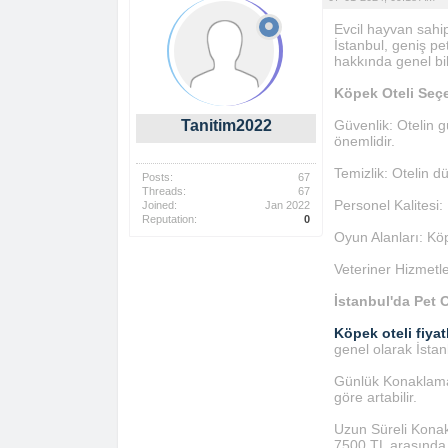
Evcil hayvan sahipl
İstanbul, geniş pet
hakkında genel bil
Köpek Oteli Seçe
Tanitim2022
Güvenlik: Otelin 
önemlidir.
Temizlik: Otelin dü
Posts:
67
Threads:
67
Personel Kalitesi:
Joined:
Jan 2022
Reputation:
0
Oyun Alanları: Köp
Veteriner Hizmetle
İstanbul'da Pet O
Köpek oteli fiyatl
genel olarak İstanb
Günlük Konaklama:
göre artabilir.
Uzun Süreli Konakl
7500 TL arasında,