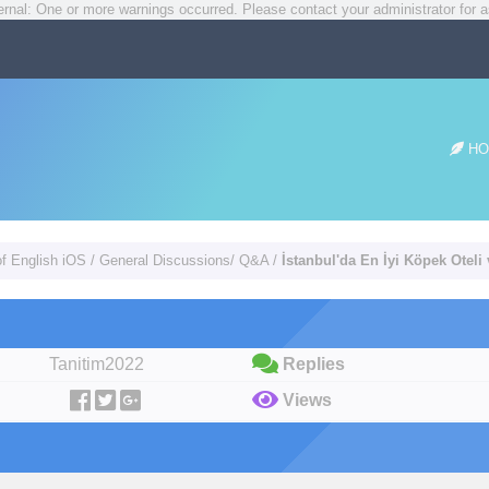
rnal: One or more warnings occurred. Please contact your administrator for a
HO
of English iOS
/
General Discussions/ Q&A
/
İstanbul'da En İyi Köpek Oteli v
Tanitim2022
Replies
Views