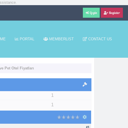
ssistance.
Login
Register
ME
PORTAL
MEMBERLIST
CONTACT US
e Pet Otel Fiyatları
1
1
#1