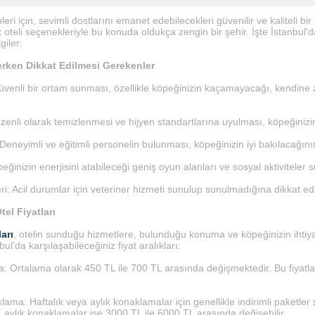
eri için, sevimli dostlarını emanet edebilecekleri güvenilir ve kaliteli bir
 oteli seçenekleriyle bu konuda oldukça zengin bir şehir. İşte İstanbul'dak
giler:
rken Dikkat Edilmesi Gerekenler
güvenli bir ortam sunması, özellikle köpeğinizin kaçamayacağı, kendine
zenli olarak temizlenmesi ve hijyen standartlarına uyulması, köpeğinizin sa
 Deneyimli ve eğitimli personelin bulunması, köpeğinizin iyi bakılacağının
eğinizin enerjisini atabileceği geniş oyun alanları ve sosyal aktiviteler s
ri: Acil durumlar için veteriner hizmeti sunulup sunulmadığına dikkat edi
tel Fiyatları
arı
, otelin sunduğu hizmetlere, bulunduğu konuma ve köpeğinizin ihtiyaç
ul'da karşılaşabileceğiniz fiyat aralıkları:
 Ortalama olarak 450 TL ile 700 TL arasında değişmektedir. Bu fiyatlar
ama: Haftalık veya aylık konaklamalar için genellikle indirimli paketler
 aylık konaklamalar ise 3000 TL ile 6000 TL arasında değişebilir.