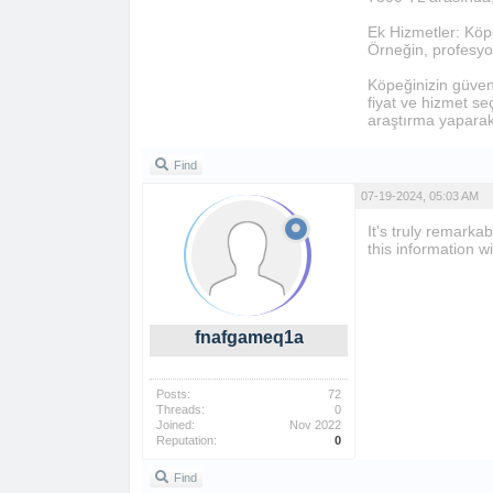
Ek Hizmetler: Köpeğ
Örneğin, profesyon
Köpeğinizin güvenl
fiyat ve hizmet se
araştırma yaparak 
Find
07-19-2024, 05:03 AM
It's truly remarka
this information 
fnafgameq1a
Posts:
72
Threads:
0
Joined:
Nov 2022
Reputation:
0
Find