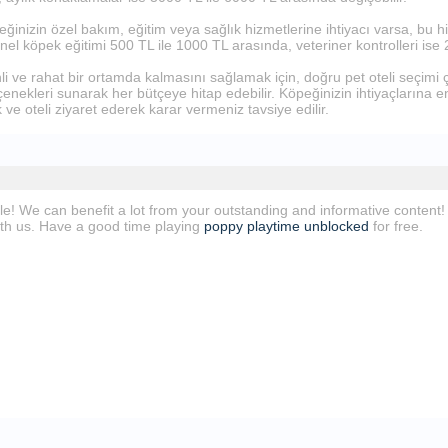
inizin özel bakım, eğitim veya sağlık hizmetlerine ihtiyacı varsa, bu hizm
el köpek eğitimi 500 TL ile 1000 TL arasında, veteriner kontrolleri ise 2
i ve rahat bir ortamda kalmasını sağlamak için, doğru pet oteli seçimi çok 
çenekleri sunarak her bütçeye hitap edebilir. Köpeğinizin ihtiyaçlarına
ve oteli ziyaret ederek karar vermeniz tavsiye edilir.
ble! We can benefit a lot from your outstanding and informative content
with us. Have a good time playing
poppy playtime unblocked
for free.