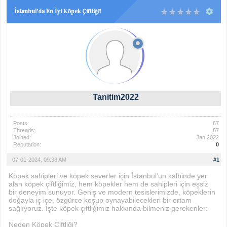
İstanbul'da En İyi Köpek Çiftliği!
Tanitim2022
Posts:
67
Threads:
67
Joined:
Jan 2022
Reputation:
0
07-01-2024, 09:38 AM
#1
Köpek sahipleri ve köpek severler için İstanbul'un kalbinde yer
alan köpek çiftliğimiz, hem köpekler hem de sahipleri için eşsiz
bir deneyim sunuyor. Geniş ve modern tesislerimizde, köpeklerin
doğayla iç içe, özgürce koşup oynayabilecekleri bir ortam
sağlıyoruz. İşte köpek çiftliğimiz hakkında bilmeniz gerekenler:
Neden Köpek Çiftliği?