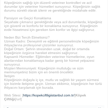
Köpeğinizin sağlığı için düzenli veteriner kontrolleri ve acil
durumlar için veteriner hizmetleri sunuyoruz. Köpeğinizin sağlık
durumu sürekli olarak izlenir ve gerektiğinde müdahale edilir.
Pansiyon ve Geçici Konaklama
Seyahate çıkmanız gerektiğinde veya acil durumlarda, köpeğiniz
için güvenli ve konforlu bir konaklama sunuyoruz. Köpeğinizin
evde hissetmesi için gereken tüm konfor ve ilgiyi sağlıyoruz.
Neden Bizi Tercih Etmelisiniz?
Uzman Kadro: Deneyimli ve eğitimli personelimizle köpeğinizin
ihtiyaçlarına profesyonel çözümler sunuyoruz.
Doğal Ortam: Şehrin stresinden uzak, doğal bir ortamda
köpeğinizin özgürce hareket etmesini sağlıyoruz.
Kapsamlı Hizmetler: Eğitimden veteriner hizmetlerine, oyun
alanlarından konaklamaya kadar geniş bir hizmet yelpazesi
sunuyoruz.
Müşteri Memnuniyeti: Köpeğinizin mutluluğu ve sizin
memnuniyetiniz bizim için en önemli önceliktir.
İletişim
Köpeğinizin doğayla iç içe, mutlu ve sağlıklı bir yaşam sürmesi
için bizimle iletişime geçin. Uzman ekibimiz, köpeğinizin her türlü
ihtiyacını karşılamak için burada.
Web Sitesi: [
https://kopekciftligiistanbul.com.tr/
]
Köpek
Çiftliği
[/url]