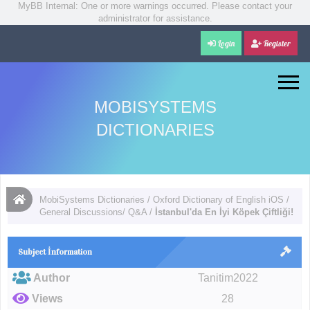
MyBB Internal: One or more warnings occurred. Please contact your
administrator for assistance.
Login
Register
MOBISYSTEMS
DICTIONARIES
MobiSystems Dictionaries
/
Oxford Dictionary of English iOS
/
General Discussions/ Q&A
/
İstanbul'da En İyi Köpek Çiftliği!
Subject İnformation
Author
Tanitim2022
Views
28