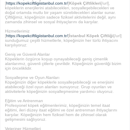
[
https://kopekciftligiistanbul.com.tr/
]
Köpek Çiftlikleri
[/url],
köpeklerin enerjilerini atabilecekleri, sosyalleşebilecekleri ve
doğal ortamda mutlu bir yaşam sürebilecekleri alanlar sunar.
Çiftliğimiz, köpeğinizin sadece fiziksel aktivitelerini değil, aynı
zamanda zihinsel ve sosyal ihtiyaçlarını da karşılar.
Hizmetlerimiz
[
https://kopekciftligiistanbul.com.tr/
]
İstanbul Köpek Çiftliği
[/url]
sunduğumuz çeşitli hizmetlerle, köpeğinizin her türlü ihtiyacını
karşılıyoruz:
Geniş ve Güvenli Alanlar
Köpeklerin özgürce koşup oynayabileceği geniş çimenlik
alanlarımız, güvenli çitlerle çevrilidir. Köpeğinizin güvenliği bizim
için önceliklidir.
Sosyalleşme ve Oyun Alanları
Köpeğinizin diğer köpeklerle sosyalleşebileceği ve enerjisini
atabileceği özel oyun alanları sunuyoruz. Grup oyunları ve
aktivitelerle köpeğinizin sosyalleşmesine yardımcı oluyoruz.
Eğitim ve Antrenman
Profesyonel köpek eğitmenlerimiz, köpeğinizin temel itaat
eğitimi, ileri düzey itaat eğitimi ve özel antrenman ihtiyaçlarını
karşılar. Köpeğinizin hem fiziksel hem de zihinsel olarak
gelişmesini sağlıyoruz.
Veteriner Hizmetleri