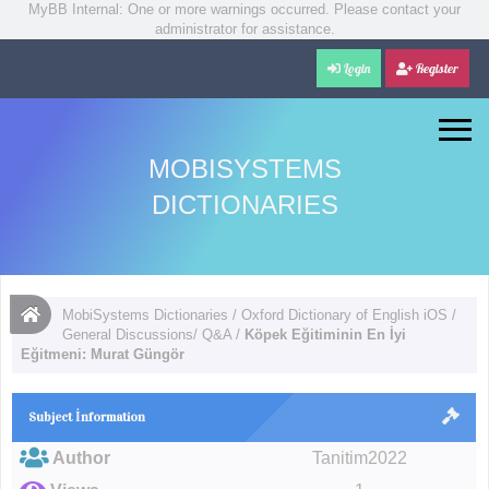
MyBB Internal: One or more warnings occurred. Please contact your
administrator for assistance.
Login
Register
MOBISYSTEMS
DICTIONARIES
MobiSystems Dictionaries
/
Oxford Dictionary of English iOS
/
General Discussions/ Q&A
/
Köpek Eğitiminin En İyi
Eğitmeni: Murat Güngör
Subject İnformation
Author
Tanitim2022