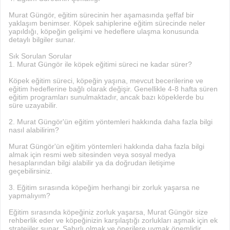
Murat Güngör, eğitim sürecinin her aşamasında şeffaf bir
yaklaşım benimser. Köpek sahiplerine eğitim sürecinde neler
yapıldığı, köpeğin gelişimi ve hedeflere ulaşma konusunda
detaylı bilgiler sunar.
Sık Sorulan Sorular
1. Murat Güngör ile köpek eğitimi süreci ne kadar sürer?
Köpek eğitim süreci, köpeğin yaşına, mevcut becerilerine ve
eğitim hedeflerine bağlı olarak değişir. Genellikle 4-8 hafta süren
eğitim programları sunulmaktadır, ancak bazı köpeklerde bu
süre uzayabilir.
2. Murat Güngör'ün eğitim yöntemleri hakkında daha fazla bilgi
nasıl alabilirim?
Murat Güngör'ün eğitim yöntemleri hakkında daha fazla bilgi
almak için resmi web sitesinden veya sosyal medya
hesaplarından bilgi alabilir ya da doğrudan iletişime
geçebilirsiniz.
3. Eğitim sırasında köpeğim herhangi bir zorluk yaşarsa ne
yapmalıyım?
Eğitim sırasında köpeğiniz zorluk yaşarsa, Murat Güngör size
rehberlik eder ve köpeğinizin karşılaştığı zorlukları aşmak için ek
stratejiler sunar. Sabırlı olmak ve önerilere uymak önemlidir.