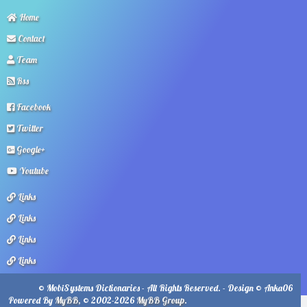
Home
Contact
Team
Rss
Facebook
Twitter
Google+
Youtube
Links
Links
Links
Links
© MobiSystems Dictionaries - All Rights Reserved. - Design © Anka06
Powered By
MyBB
, © 2002-2026
MyBB Group
.