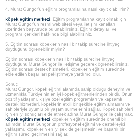
4. Murat Güngör'ün eğitim programlarına nasıl kayıt olabilirim?
köpek eğitim merkezi
: Eğitim programlarına kayıt olmak için
Murat Güngör'ün resmi web sitesi veya iletişim kanalları
üzerinden başvuruda bulunabilirsiniz. Eğitim detayları ve
program içerikleri hakkında bilgi alabilirsiniz.
5. Eğitim sonrası köpeklerin nasıl bir takip sürecine ihtiyaç
duyduğunu öğrenebilir miyim?
Eğitim sonrası köpeklerin nasıl bir takip sürecine ihtiyaç
duyduğunu Murat Güngör ile iletişime geçerek öğrenebilirsiniz.
Eğitim sonrası destek hizmetleri, köpeklerin eğitim sürecinde
elde edilen başarıları pekiştirmeye yardımcı olur.
Sonuç
Murat Güngör, köpek eğitimi alanında sahip olduğu deneyim ve
uzmanlıkla Türkiye'nin en iyi köpek eğitmenlerinden biridir. Onun
pozitif yaklaşımı, kişiye özel eğitim programları ve kapsamlı
destek hizmetleri, köpeklerin etkili bir şekilde eğitim almasını ve
sahipleriyle uyumlu bir yaşam sürmelerini sağlar. Köpek sahipleri
için en iyi sonuçları elde etmek adına Murat Güngör ile çalışmak,
köpek eğitim merkezi
köpeklerin eğitim sürecinde önemli bir
adımdır. Murat Güngör'ün profesyonel eğitimi ve destekleyici
yaklaşımı, köpeklerin en iyi şekilde gelişmesini ve başarılı bir
eğitim süreci geçirmesini sağlar.