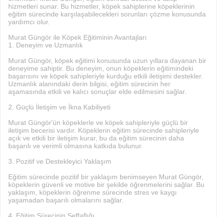
hizmetleri sunar. Bu hizmetler, köpek sahiplerine köpeklerinin
eğitim sürecinde karşılaşabilecekleri sorunları çözme konusunda
yardımcı olur.
Murat Güngör ile Köpek Eğitiminin Avantajları
1. Deneyim ve Uzmanlık
Murat Güngör, köpek eğitimi konusunda uzun yıllara dayanan bir
deneyime sahiptir. Bu deneyim, onun köpeklerin eğitimindeki
başarısını ve köpek sahipleriyle kurduğu etkili iletişimi destekler.
Uzmanlık alanındaki derin bilgisi, eğitim sürecinin her
aşamasında etkili ve kalıcı sonuçlar elde edilmesini sağlar.
2. Güçlü İletişim ve İkna Kabiliyeti
Murat Güngör'ün köpeklerle ve köpek sahipleriyle güçlü bir
iletişim becerisi vardır. Köpeklerin eğitim sürecinde sahipleriyle
açık ve etkili bir iletişim kurar, bu da eğitim sürecinin daha
başarılı ve verimli olmasına katkıda bulunur.
3. Pozitif ve Destekleyici Yaklaşım
Eğitim sürecinde pozitif bir yaklaşım benimseyen Murat Güngör,
köpeklerin güvenli ve motive bir şekilde öğrenmelerini sağlar. Bu
yaklaşım, köpeklerin öğrenme sürecinde stres ve kaygı
yaşamadan başarılı olmalarını sağlar.
4. Eğitim Sürecinin Şeffaflığı