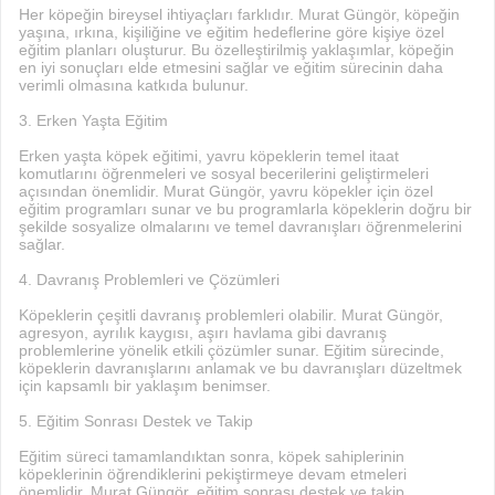
Her köpeğin bireysel ihtiyaçları farklıdır. Murat Güngör, köpeğin
yaşına, ırkına, kişiliğine ve eğitim hedeflerine göre kişiye özel
eğitim planları oluşturur. Bu özelleştirilmiş yaklaşımlar, köpeğin
en iyi sonuçları elde etmesini sağlar ve eğitim sürecinin daha
verimli olmasına katkıda bulunur.
3. Erken Yaşta Eğitim
Erken yaşta köpek eğitimi, yavru köpeklerin temel itaat
komutlarını öğrenmeleri ve sosyal becerilerini geliştirmeleri
açısından önemlidir. Murat Güngör, yavru köpekler için özel
eğitim programları sunar ve bu programlarla köpeklerin doğru bir
şekilde sosyalize olmalarını ve temel davranışları öğrenmelerini
sağlar.
4. Davranış Problemleri ve Çözümleri
Köpeklerin çeşitli davranış problemleri olabilir. Murat Güngör,
agresyon, ayrılık kaygısı, aşırı havlama gibi davranış
problemlerine yönelik etkili çözümler sunar. Eğitim sürecinde,
köpeklerin davranışlarını anlamak ve bu davranışları düzeltmek
için kapsamlı bir yaklaşım benimser.
5. Eğitim Sonrası Destek ve Takip
Eğitim süreci tamamlandıktan sonra, köpek sahiplerinin
köpeklerinin öğrendiklerini pekiştirmeye devam etmeleri
önemlidir. Murat Güngör, eğitim sonrası destek ve takip