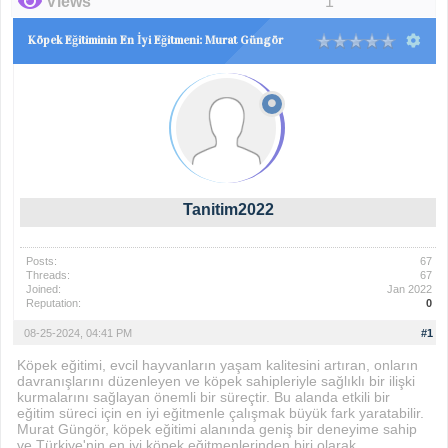
Views
1
Köpek Eğitiminin En İyi Eğitmeni: Murat Güngör
Tanitim2022
Posts:
67
Threads:
67
Joined:
Jan 2022
Reputation:
0
08-25-2024, 04:41 PM
#1
Köpek eğitimi, evcil hayvanların yaşam kalitesini artıran, onların
davranışlarını düzenleyen ve köpek sahipleriyle sağlıklı bir ilişki
kurmalarını sağlayan önemli bir süreçtir. Bu alanda etkili bir
eğitim süreci için en iyi eğitmenle çalışmak büyük fark yaratabilir.
Murat Güngör, köpek eğitimi alanında geniş bir deneyime sahip
ve Türkiye'nin en iyi köpek eğitmenlerinden biri olarak