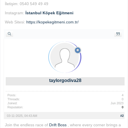
İletişim: 0540 549 49 49
Instagram:
İstanbul Köpek Eğitmeni
Web Sitesi:
https://kopekegitmeni.com.tr/
taylorgodiva28
Posts:
4
Threads:
0
Joined:
Jun 2023
Reputation:
0
03-11-2025, 04:43 AM
#2
Join the endless race of
Drift Boss
, where every corner brings a