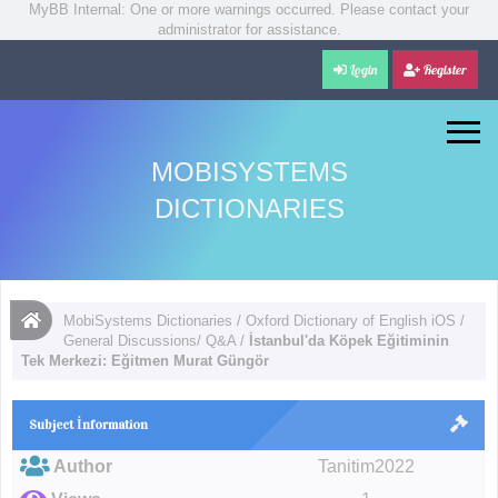
MyBB Internal: One or more warnings occurred. Please contact your
administrator for assistance.
Login
Register
MOBISYSTEMS
DICTIONARIES
MobiSystems Dictionaries
/
Oxford Dictionary of English iOS
/
General Discussions/ Q&A
/
İstanbul'da Köpek Eğitiminin
Tek Merkezi: Eğitmen Murat Güngör
Subject İnformation
Author
Tanitim2022