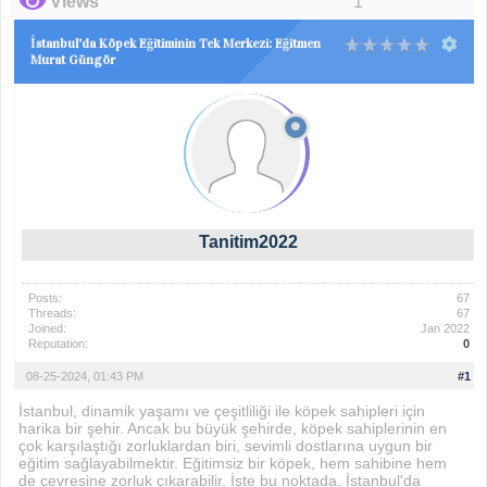
Views
1
İstanbul'da Köpek Eğitiminin Tek Merkezi: Eğitmen
Murat Güngör
Tanitim2022
Posts:
67
Threads:
67
Joined:
Jan 2022
Reputation:
0
08-25-2024, 01:43 PM
#1
İstanbul, dinamik yaşamı ve çeşitliliği ile köpek sahipleri için
harika bir şehir. Ancak bu büyük şehirde, köpek sahiplerinin en
çok karşılaştığı zorluklardan biri, sevimli dostlarına uygun bir
eğitim sağlayabilmektir. Eğitimsiz bir köpek, hem sahibine hem
de çevresine zorluk çıkarabilir. İşte bu noktada, İstanbul'da