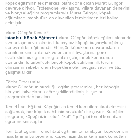
köpek eğitiminin tek merkezi olarak öne çıkan Murat Güngör
devreye giriyor. Profesyonel yaklaşımı, yıllara dayanan deneyimi
ve bireysel eğitim programlarıyla Murat Güngör, köpek
eğitiminde İstanbul'un en güvenilen isimlerinden biri haline
gelmiştir.
Murat Güngör Kimdir?
İstanbul Köpek Eğitmeni
Murat Güngör, köpek eğitimi alanında
uzmanlaşmış ve İstanbul'da sayısız köpeği başarıyla eğitmiş
deneyimli bir eğitmendir. Güngör, köpeklerin davranışlarını
derinlemesine anlamak ve onların ihtiyaçlarına göre
özelleştirilmiş eğitim programları geliştirmek konusunda
uzmandır. İstanbul'daki birçok köpek sahibinin ilk tercihi
olmasının sebebi, onun köpeklere olan sevgisi, sabrı ve titiz
çalışmalarıdır.
Eğitim Programları
Murat Güngör'ün sunduğu eğitim programları, her köpeğin
bireysel ihtiyaçlarına göre şekillendirilmiştir. İşte bu
programlardan bazıları:
Temel İtaat Eğitimi: Köpeğinizin temel komutlara itaat etmesini
sağlamak, her köpek sahibinin arzuladığı bir şeydir. Bu eğitim
programı, köpeğinizin "otur", "kal", "gel" gibi temel komutları
öğrenmesini sağlar.
İleri İtaat Eğitimi: Temel itaat eğitimini tamamlayan köpekler için
tasarlanmış bu program, köpeğinizin daha karmaşık komutları