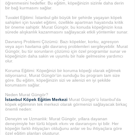
öğrenmesini hedefler. Bu eğitim, köpeğinizin sizinle daha derin
bir bağ kurmasını sağlar.
Tuvalet Eğitimi: İstanbul gibi büyük bir şehirde yaşayan köpek
sahipleri için tuvalet eğitimi, özellikle apartman hayatında kritik
bir öneme sahiptir. Murat Güngör, bu konuda köpeğinizin kısa
sürede alışkanlık kazanmasını sağlayacak etkili yöntemler sunar.
Davranış Problemi Çözümü: Bazı köpekler, korku, agresyon
veya aşırı havlama gibi davranış problemleri sergileyebilir. Murat
Güngör, bu tür sorunların çözümü için özel programlar sunar ve
köpeğinizin daha sakin ve uyumlu bir hale gelmesine yardımcı
olur.
Koruma Eğitimi: Köpeğinizi bir koruma köpeği olarak eğitmek
istiyorsanız, Murat Güngör'ün sunduğu bu program tam size
göre. Bu eğitim, köpeğinizin sizi ve ailenizi en iyi şekilde
korumasını sağlar.
Neden Murat Güngör?
İstanbul Köpek Eğitim Merkezi
Murat Güngör'ü İstanbul'da
köpek eğitiminin tek merkezi olarak görmenizi sağlayacak birkaç
önemli neden:
Deneyim ve Uzmanlık: Murat Güngör, yıllara dayanan
deneyimiyle her türlü köpek ırkını ve davranışını iyi bilir. Her
köpeğin farklı ihtiyaçları olduğunu anlar ve bu ihtiyaçlara göre
özel eğitim planları oluşturur.