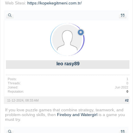
Web Sitesi:
https://kopekegitmeni.com.tr/
leo rasy89
Posts:
1
Threads:
0
Joined:
Jun 2022
Reputation:
0
11-12-2024, 08:33 AM
#2
If you love puzzle games that combine strategy, teamwork, and
problem-solving skills, then
Fireboy and Watergirl
is a game you
must try.