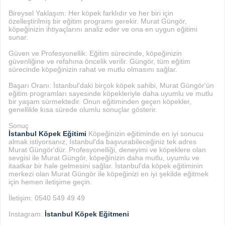
Bireysel Yaklaşım: Her köpek farklıdır ve her biri için
özelleştirilmiş bir eğitim programı gerekir. Murat Güngör,
köpeğinizin ihtiyaçlarını analiz eder ve ona en uygun eğitimi
sunar.
Güven ve Profesyonellik: Eğitim sürecinde, köpeğinizin
güvenliğine ve refahına öncelik verilir. Güngör, tüm eğitim
sürecinde köpeğinizin rahat ve mutlu olmasını sağlar.
Başarı Oranı: İstanbul'daki birçok köpek sahibi, Murat Güngör'ün
eğitim programları sayesinde köpekleriyle daha uyumlu ve mutlu
bir yaşam sürmektedir. Onun eğitiminden geçen köpekler,
genellikle kısa sürede olumlu sonuçlar gösterir.
Sonuç
İstanbul Köpek Eğitimi
Köpeğinizin eğitiminde en iyi sonucu
almak istiyorsanız, İstanbul'da başvurabileceğiniz tek adres
Murat Güngör'dür. Profesyonelliği, deneyimi ve köpeklere olan
sevgisi ile Murat Güngör, köpeğinizin daha mutlu, uyumlu ve
itaatkar bir hale gelmesini sağlar. İstanbul'da köpek eğitiminin
merkezi olan Murat Güngör ile köpeğinizi en iyi şekilde eğitmek
için hemen iletişime geçin.
İletişim: 0540 549 49 49
Instagram:
İstanbul Köpek Eğitmeni